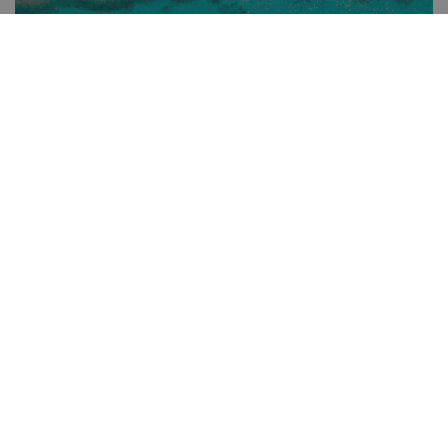
Curaçao
Kaapverdië
Mexico
Dominicaanse