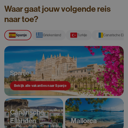
Waar gaat jouw volgende reis
naar toe?
Spanje
Griekenland
Turkije
Canarische Eila
Spanje
Bekijk alle vakanties naar Spanje
Canarische
Eilanden
Mallorca